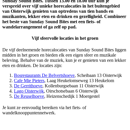
Sunday Sound Bites. Tussen 13.00 en 18.00 uur kun je
verspreid over vijf unieke horecalocaties in het buitengebied
van Oisterwijk genieten van optredens van tien bands en
muzikanten, lekker eten en drinken en gezelligheid. Combineer
het beste van Sunday Sound Bites met een fiets- of
wandelarrangement of ga zelf op pad.
Vijf sfeervolle locaties in het groen
De vijf deelnemende horecalocaties van Sunday Sound Bites liggen
midden in het groen en bieden elk een eigen sfeer en muzikale
beleving. Behalve van de muziek, kun je er genieten van een lekker
eten en drinken. De locaties zijn:
Bosrestaurants De Belvertshoeve
, Scheibaan 13 Oisterwijk
Cafe Mie Pieters
, Laag Heukelomseweg 13 Heukelom
De Gerrithoeve
, Kollenburgsebaan 11 Oisterwijk
Lago Oisterwijk
, Oirschotsebaan 6 Oisterwijk
De Reuselhoeve
, Heizenschedijk 1 Moergestel
Je kunt ze eenvoudig bereiken via het fiets- of
wandelknooppuntennetwerk.